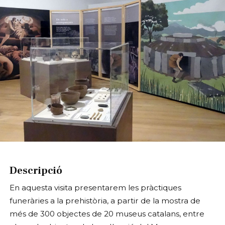
Diapositiva 1 de 1
Descripció
En aquesta visita presentarem les pràctiques
funeràries a la prehistòria, a partir de la mostra de
més de 300 objectes de 20 museus catalans, entre