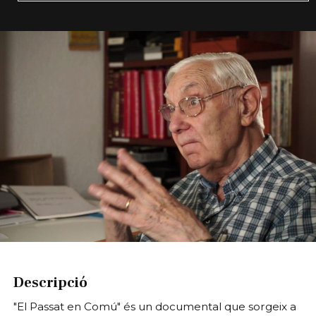
Diapositiva 1 de 1
Descripció
"El Passat en Comú" és un documental que sorgeix a