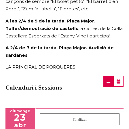
cançons de sempre:"El bolet petitó", "El barret d'en
Peret", "Zum fa l'abella", "Floretes", etc.
A les 2/4 de 5 de la tarda. Plaça Major.
Taller/demostració de castells
, a càrrec de la Colla
Castellera Esperxats de l’Estany. Vine i participa!
A 2/4 de 7 de la tarda. Plaça Major. Audició de
sardanes
LA PRINCIPAL DE PORQUERES
Calendari i Sessions
diumenge
23
Finalitzat
abr