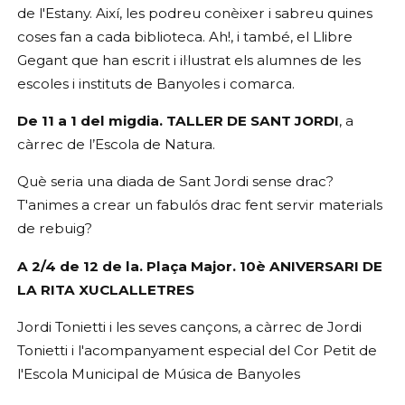
de l'Estany. Així, les podreu conèixer i sabreu quines
coses fan a cada biblioteca. Ah!, i també, el Llibre
Gegant que han escrit i il·lustrat els alumnes de les
escoles i instituts de Banyoles i comarca.
De 11 a 1 del migdia. TALLER DE SANT JORDI
, a
càrrec de l’Escola de Natura.
Què seria una diada de Sant Jordi sense drac?
T'animes a crear un fabulós drac fent servir materials
de rebuig?
A 2/4 de 12 de la. Plaça Major. 10è ANIVERSARI DE
LA RITA XUCLALLETRES
Jordi Tonietti i les seves cançons, a càrrec de Jordi
Tonietti i l'acompanyament especial del Cor Petit de
l'Escola Municipal de Música de Banyoles