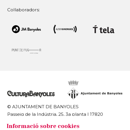
Col·laboradors:
© AJUNTAMENT DE BANYOLES
Passeig de la Indústria, 25, 3a planta | 17820
Banyoles
Informació sobre cookies
972 58 18 48 | 972 57 00 50