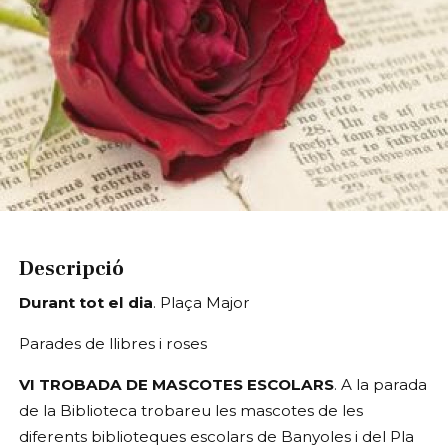
Diapositiva 1 de 1
Descripció
Durant tot el dia
. Plaça Major
Parades de llibres i roses
VI TROBADA DE MASCOTES ESCOLARS
. A la parada
de la Biblioteca trobareu les mascotes de les
diferents biblioteques escolars de Banyoles i del Pla