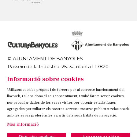
© AJUNTAMENT DE BANYOLES
Passeig de la Indústria, 25, 3a planta | 17820
Banyoles
Informació sobre cookies
972 58 18 48 | 972 57 00 50
Utilitzem cookies pròpies i de tercers per al correcte funcionament del
Sitemap
Avís Legal
Ús de Cookies
Contacteu
lloc web, i si ens dona el seu consentiment, també farem servir cookies
per recopilar dades de les seves visites per obtenir estadístiques
Link a instagram
Link a twitter
Link a facebook
agregades per millorar els nostres serveis i mostrar publicitat relacionada
amb les seves preferències a partir dels seus hàbits de navegació.
Més informació