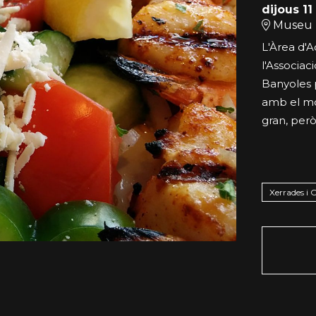
dijous 1
Museu 
L'Àrea d'A
l'Associac
Banyoles 
amb el mó
gran, per
Xerrades i 