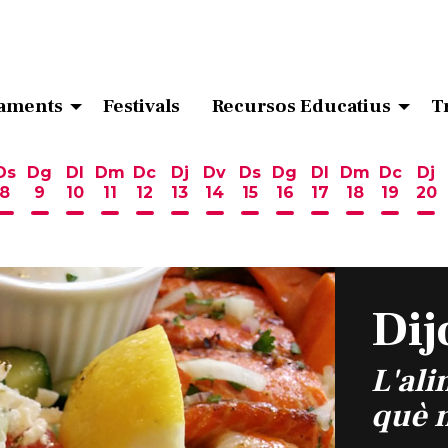
aments
Festivals
Recursos Educatius
T
Ds
Dg
Dl
Dm
Dc
Dj
Dv
Ds
Dg
Dl
Dm
Dc
Dj
8
9
10
11
12
13
14
15
16
17
18
19
20
ost
 d'agost
6 d'agost
endres 7 d'agost
Dissabte 8 d'agost
Diumenge 9 d'agost
Dilluns 10 d'agost
Dimarts 11 d'agost
Dimecres 12 d'agost
Dijous 13 d'agost
Divendres 14 d'agost
Dissabte 15 d'agost
Diumenge 16 d'ag
Dilluns 17 d'ag
Dimarts 18
Dimecr
Di
Dij
L'ali
què 