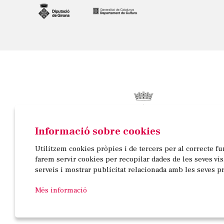
Informació sobre cookies
© AJUNTAMENT DE BANYOLES
Utilitzem cookies pròpies i de tercers per al correcte f
Passeig de la Indústria, 25, 3a planta | 17820 Banyo
farem servir cookies per recopilar dades de les seves vi
972 58 18 48 | 972 57 00 50
serveis i mostrar publicitat relacionada amb les seves p
Més informació