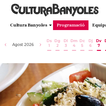
Cultura Banyoles
Programació
Equip
Ds
Dg
Dl
Dm
Dc
Dj
Dv
Agost 2026
1
2
3
4
5
6
7
Dissabte 1 d'agost
Diumenge 2 d'agost
Dilluns 3 d'agost
Dimarts 4 d'ag
Dimecres 5
Dijous 
Div