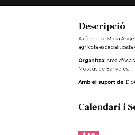
Descripció
A càrrec de Maria Àngels
agrícola especialitzada e
Organitza
: Àrea d'Acci
Museus de Banyoles.
Amb el suport de
: Di
Calendari i S
dijous