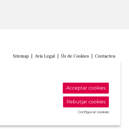
Sitemap
|
Avís Legal
|
Ús de Cookies
|
Contacteu
Link a in
Link a 
Link
Acceptar cookies
Rebutjar cookies
Configurar cookies