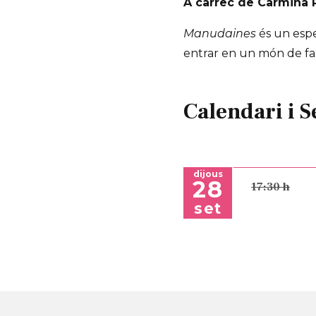
A càrrec de Carmina
Manudaines
és un espec
entrar en un món de fan
Calendari i S
dijous
28
17:30 h
set