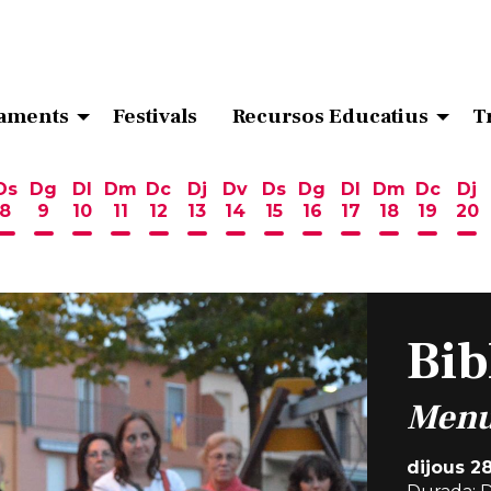
aments
Festivals
Recursos Educatius
T
Ds
Dg
Dl
Dm
Dc
Dj
Dv
Ds
Dg
Dl
Dm
Dc
Dj
8
9
10
11
12
13
14
15
16
17
18
19
20
ost
 d'agost
6 d'agost
endres 7 d'agost
Dissabte 8 d'agost
Diumenge 9 d'agost
Dilluns 10 d'agost
Dimarts 11 d'agost
Dimecres 12 d'agost
Dijous 13 d'agost
Divendres 14 d'agost
Dissabte 15 d'agost
Diumenge 16 d'ag
Dilluns 17 d'ag
Dimarts 18
Dimecr
Di
Bib
Menu
dijous 2