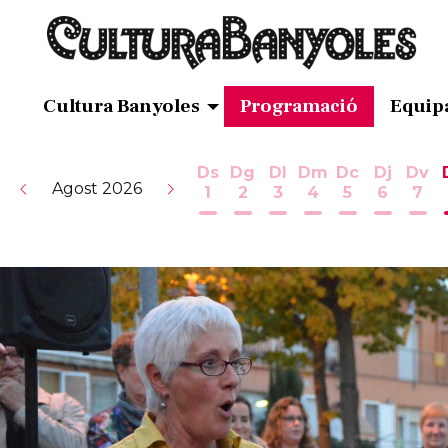
Cultura Banyoles
Programació
Equip
Ds
Dg
Dl
Dm
Dc
Dj
Dv
Agost 2026
1
2
3
4
5
6
7
Dissabte 1 d'agost
Diumenge 2 d'agost
Dilluns 3 d'agost
Dimarts 4 d'ag
Dimecres 5
Dijous 
Div