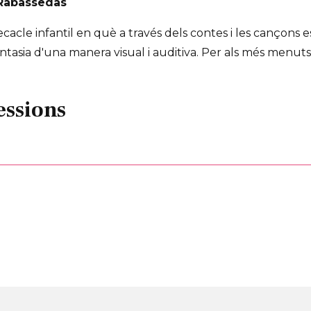
 Rabassedas
acle infantil en què a través dels contes i les cançons es
tasia d'una manera visual i auditiva. Per als més menuts d
essions