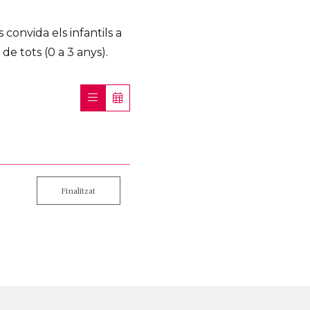
 convida els infantils a
e tots (0 a 3 anys).
Finalitzat