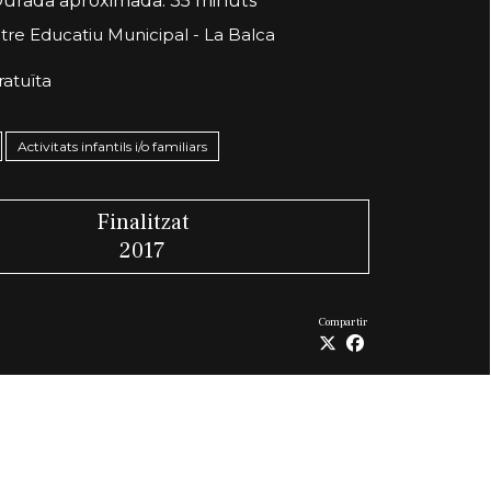
urada aproximada: 35 minuts
tre Educatiu Municipal - La Balca
ratuïta
Activitats infantils i/o familiars
Finalitzat
2017
Compartir