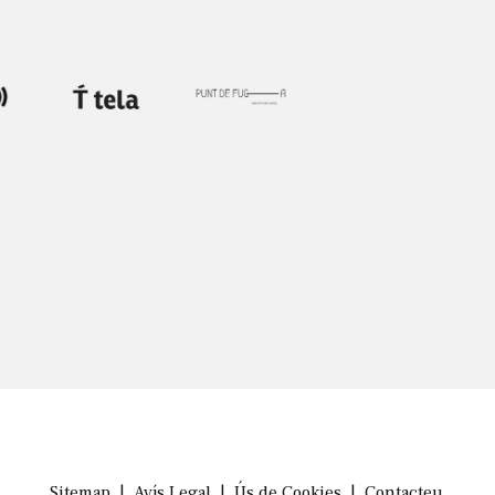
Sitemap
|
Avís Legal
|
Ús de Cookies
|
Contacteu