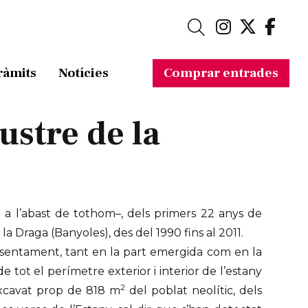
Link a in
Link a 
Link
Cerca
ràmits
Notícies
Comprar entrades
ustre de la
ue a l’abast de tothom–, dels primers 22 anys de
a Draga (Banyoles), des del 1990 fins al 2011.
ssentament, tant en la part emergida com en la
 tot el perímetre exterior i interior de l’estany
2
 excavat prop de 818 m
del poblat neolític, dels