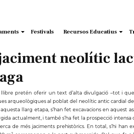
aments
Festivals
Recursos Educatius
T
 jaciment neolític lac
aga
llibre pretén oferir un text d’alta divulgació –tot i q
es arqueològiques al poblat del neolític antic cardial de l
aquesta llarg etapa, s’han fet excavacions en aquest a
ida actualment, i també s’ha fet la prospecció intensa de
cerca de més jaciments prehistòrics. En total, s’hi han
2