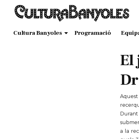
Cultura Banyoles
Programació
Equip
El
Dr
Aquest 
recerqu
Durant 
submerg
a la re