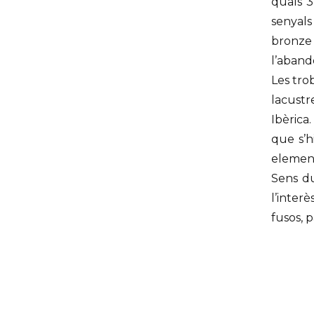
quals 
senyals
bronze
l’aband
Les tro
lacustr
Ibèrica
que s’h
element
Sens du
l’inter
fusos, p