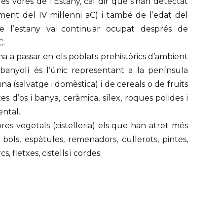
s vores de l’Estany, cal dir que s’han detectat
ment del IV mil·lenni aC) i també de l’edat del
e l’estany va continuar ocupat després de
C.
a a passar en els poblats prehistòrics d’ambient
banyolí és l’únic representant a la península
a (salvatge i domèstica) i de cereals o de fruits
s d’os i banya, ceràmica, sílex, roques polides i
ental.
res vegetals (cistelleria) els que han atret més
: bols, espàtules, remenadors, cullerots, pintes,
s, fletxes, cistells i cordes.