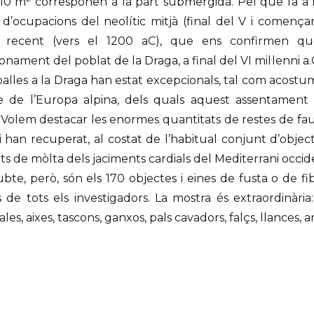
310 m
corresponen a la part submergida. Pel que fa a le
 d’ocupacions del neolític mitjà (final del V i comença
 recent (vers el 1200 aC), que ens confirmen qu
onament del poblat de la Draga, a final del VI mil·lenni a.
balles a la Draga han estat excepcionals, tal com acostum
e de l’Europa alpina, dels quals aquest assentament 
. Volem destacar les enormes quantitats de restes de faun
i han recuperat, al costat de l’habitual conjunt d’objecte
s de mòlta dels jaciments cardials del Mediterrani occid
bte, però, són els 170 objectes i eines de fusta o de fib
ès de tots els investigadors. La mostra és extraordinària
ales, aixes, tascons, ganxos, pals cavadors, falçs, llances, arc