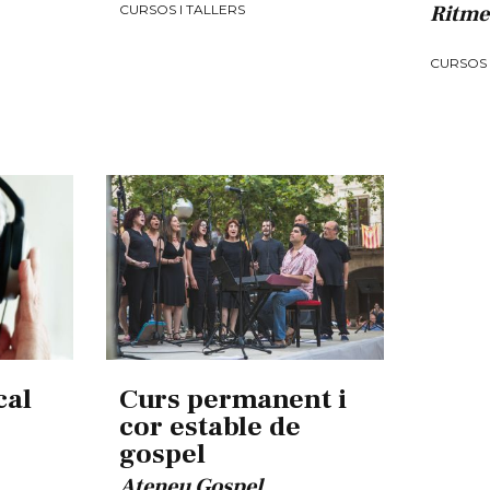
Ritme
CURSOS I TALLERS
CURSOS 
cal
Curs permanent i
cor estable de
gospel
Ateneu Gospel