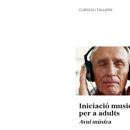
CURSOS I TALLERS
Iniciació musi
per a adults
Avui música