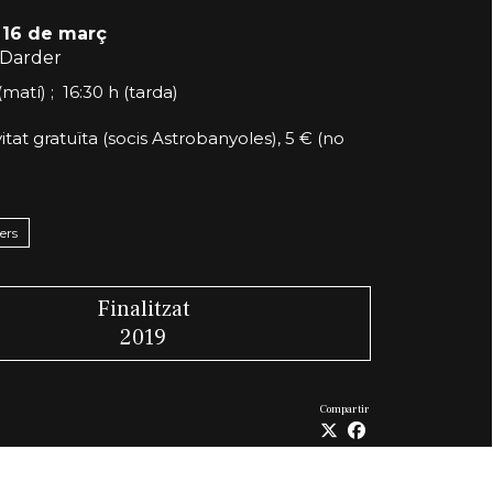
 16 de març
Darder
(matí) ; 16:30 h (tarda)
vitat gratuïta (socis Astrobanyoles), 5 € (no
lers
Finalitzat
2019
Compartir