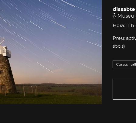
dissabte
Museu 
Hora: 11 h 
Preu: acti
socis)
Cursos i tal