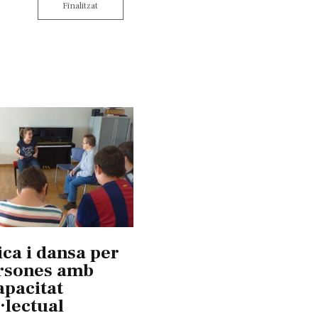
Finalitzat
ca i dansa per
rsones amb
apacitat
l·lectual