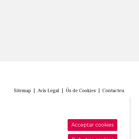
Sitemap
|
Avís Legal
|
Ús de Cookies
|
Contacteu
Link a in
Link a 
Link
Acceptar cookies