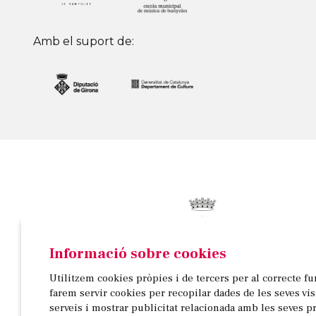
Amb el suport de:
Informació sobre cookies
© AJUNTAMENT DE BANYOLES
Utilitzem cookies pròpies i de tercers per al correcte f
Passeig de la Indústria, 25, 3a planta | 17820 Banyo
farem servir cookies per recopilar dades de les seves vi
972 58 18 48 | 972 57 00 50
serveis i mostrar publicitat relacionada amb les seves p