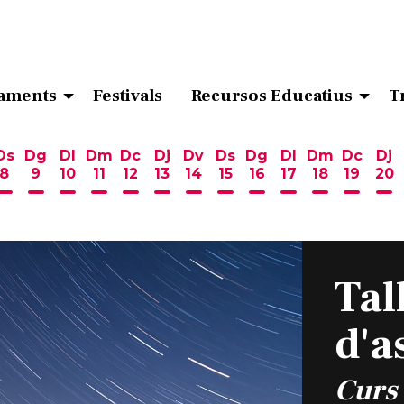
aments
Festivals
Recursos Educatius
T
Ds
Dg
Dl
Dm
Dc
Dj
Dv
Ds
Dg
Dl
Dm
Dc
Dj
8
9
10
11
12
13
14
15
16
17
18
19
20
ost
 d'agost
6 d'agost
endres 7 d'agost
Dissabte 8 d'agost
Diumenge 9 d'agost
Dilluns 10 d'agost
Dimarts 11 d'agost
Dimecres 12 d'agost
Dijous 13 d'agost
Divendres 14 d'agost
Dissabte 15 d'agost
Diumenge 16 d'ag
Dilluns 17 d'ag
Dimarts 18
Dimecr
Di
Tal
d'a
Curs