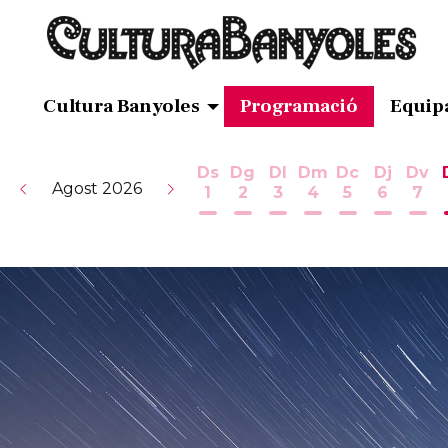
Cultura Banyoles
Programació
Equip
Ds
Dg
Dl
Dm
Dc
Dj
Dv
Agost 2026
1
2
3
4
5
6
7
Dissabte 1 d'agost
Diumenge 2 d'agost
Dilluns 3 d'agost
Dimarts 4 d'ag
Dimecres 5
Dijous 
Div