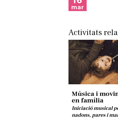
16
mar
Activitats rel
Música i movi
en família
Iniciació musical p
nadons, pares i ma