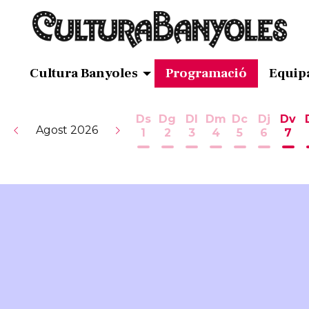
Cultura Banyoles
Programació
Equip
Ds
Dg
Dl
Dm
Dc
Dj
Dv
Agost 2026
1
2
3
4
5
6
7
Dissabte 1 d'agost
Diumenge 2 d'agost
Dilluns 3 d'agost
Dimarts 4 d'ag
Dimecres 5
Dijous 
Div