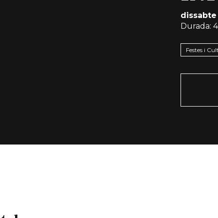
dissabte
Durada:
4
Festes i Cu