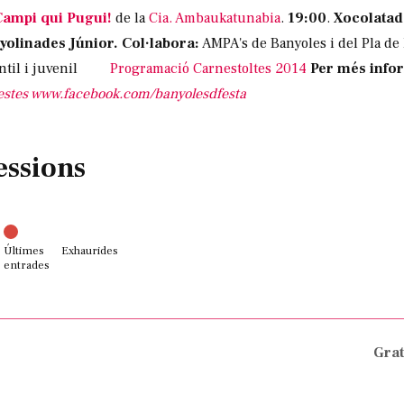
Campi qui Pugui!
de la
Cia. Ambaukatunabia
.
19:00
.
Xocolatad
yolinades Júnior.
Col·labora:
AMPA's de Banyoles i del Pla de l
nfantil i juvenil
Programació Carnestoltes 2014
Per més info
estes
www.facebook.com/banyolesdfesta
essions
Últimes
Exhaurides
entrades
Grat