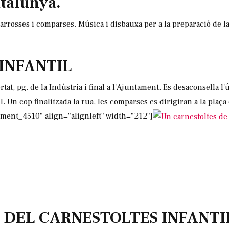
atalunya.
arrosses i comparses. Música i disbauxa per a la preparació de la
 INFANTIL
ertat, pg. de la Indústria i final a l'Ajuntament. Es desaconsella l'
il. Un cop finalitzada la rua, les comparses es dirigiran a la plaç
achment_4510" align="alignleft" width="212"]
 DEL CARNESTOLTES INFANTI