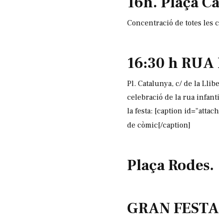
16h. Plaça C
Concentració de totes les c
16:30 h RUA
Pl. Catalunya, c/ de la Llib
celebració de la rua infant
la festa: [caption id="att
de còmic[/caption]
Plaça Rodes.
GRAN FESTA