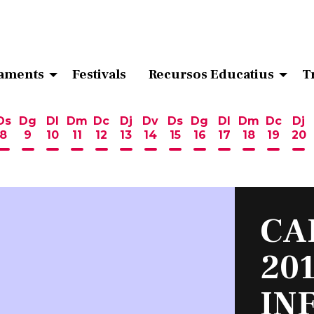
aments
Festivals
Recursos Educatius
T
Ds
Dg
Dl
Dm
Dc
Dj
Dv
Ds
Dg
Dl
Dm
Dc
Dj
8
9
10
11
12
13
14
15
16
17
18
19
20
ost
 d'agost
6 d'agost
endres 7 d'agost
Dissabte 8 d'agost
Diumenge 9 d'agost
Dilluns 10 d'agost
Dimarts 11 d'agost
Dimecres 12 d'agost
Dijous 13 d'agost
Divendres 14 d'agost
Dissabte 15 d'agost
Diumenge 16 d'ag
Dilluns 17 d'ag
Dimarts 18
Dimecr
Di
CA
20
IN