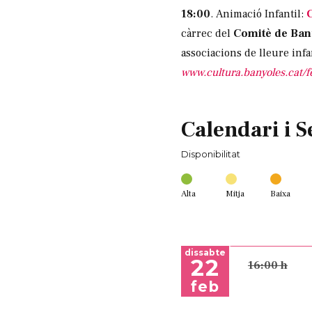
18:00
.
Animació Infantil:
càrrec del
Comitè de Ban
associacions de lleure i
www.cultura.banyoles.cat/f
Calendari i S
Disponibilitat
Alta
Mitja
Baixa
dissabte
22
16:00 h
feb