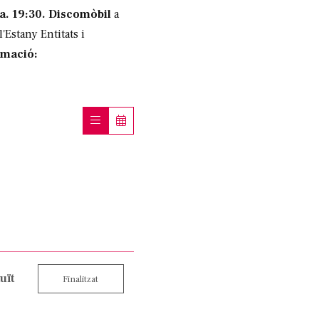
a.
19:30.
Discomòbil
a
'Estany Entitats i
rmació:
uït
Finalitzat