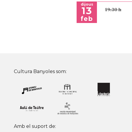
dijous
13
19:30 h
feb
Cultura Banyoles som:
Amb el suport de: