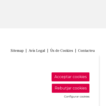
Sitemap
|
Avís Legal
|
Ús de Cookies
|
Contacteu
Link a in
Link a 
Link
Acceptar cookies
Rebutjar cookies
Configurar cookies