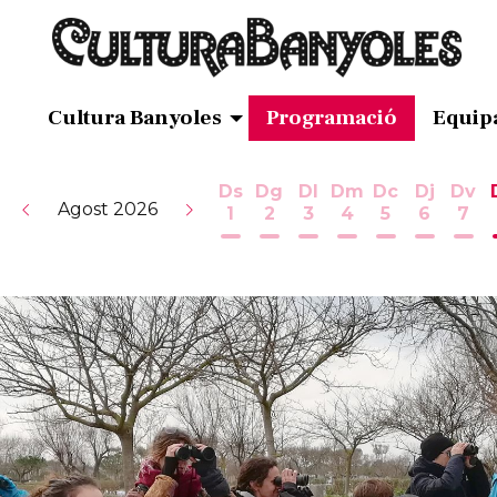
Cultura Banyoles
Programació
Equip
Ds
Dg
Dl
Dm
Dc
Dj
Dv
Agost 2026
1
2
3
4
5
6
7
Dissabte 1 d'agost
Diumenge 2 d'agost
Dilluns 3 d'agost
Dimarts 4 d'ag
Dimecres 5
Dijous 
Div