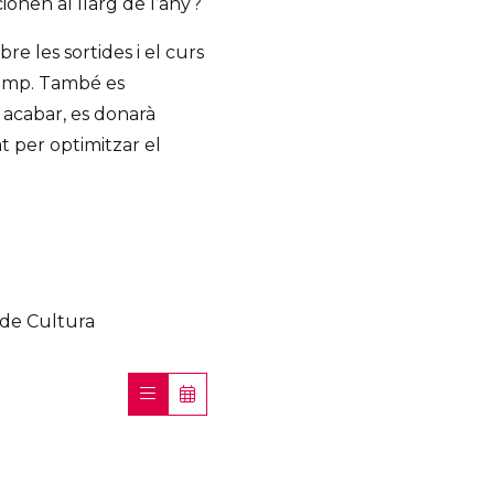
ionen al llarg de l’any?
e les sortides i el curs
 camp. També es
r acabar, es donarà
at per optimitzar el
 de Cultura