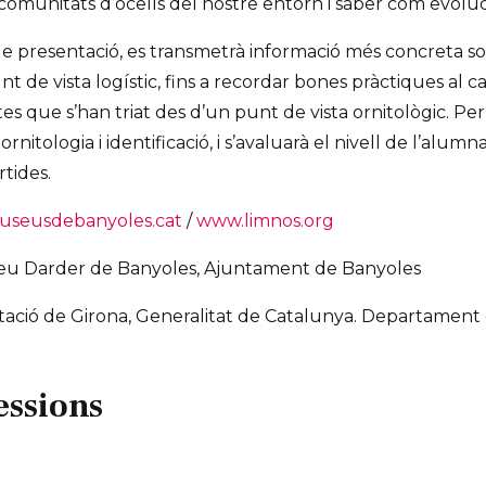
 comunitats d’ocells del nostre entorn i saber com evoluc
e presentació, es transmetrà informació més concreta sobr
nt de vista logístic, fins a recordar bones pràctiques al
dates que s’han triat des d’un punt de vista ornitològic. Pe
rnitologia i identificació, i s’avaluarà el nivell de l’alumn
tides.
seusdebanyoles.cat
/
www.limnos.org
seu Darder de Banyoles, Ajuntament de Banyoles
tació de Girona, Generalitat de Catalunya. Departament
essions