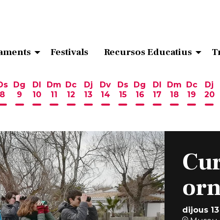
aments
Festivals
Recursos Educatius
T
Ds
Dg
Dl
Dm
Dc
Dj
Dv
Ds
Dg
Dl
Dm
Dc
Dj
8
9
10
11
12
13
14
15
16
17
18
19
20
ost
 d'agost
6 d'agost
endres 7 d'agost
Dissabte 8 d'agost
Diumenge 9 d'agost
Dilluns 10 d'agost
Dimarts 11 d'agost
Dimecres 12 d'agost
Dijous 13 d'agost
Divendres 14 d'agost
Dissabte 15 d'agost
Diumenge 16 d'ag
Dilluns 17 d'ag
Dimarts 18
Dimecr
Di
Cur
orn
dijous 13