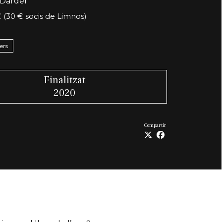
Darder
 (30 € socis de Limnos)
lers
Finalitzat
2020
Compartir