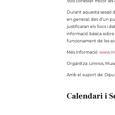
Vols conèixer millor les
Durant aquesta sessió d
en general, des d’un pu
justificaran els llocs i 
informació bàsica sobre o
funcionament de les sor
Més informació:
www.mu
Organitza: Limnos, Mu
Amb el suport de: Dipu
Calendari i S