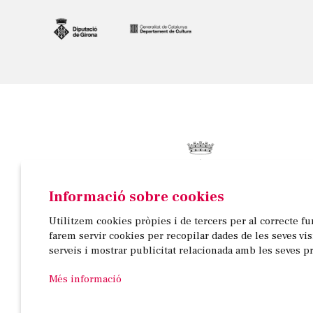
Informació sobre cookies
© AJUNTAMENT DE BANYOLES
Utilitzem cookies pròpies i de tercers per al correcte f
Passeig de la Indústria, 25, 3a planta | 17820 Banyo
farem servir cookies per recopilar dades de les seves vi
972 58 18 48 | 972 57 00 50
serveis i mostrar publicitat relacionada amb les seves p
Més informació