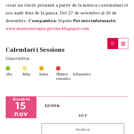
crear un vincle prenatal a partir de la música i estimulant el
seu nadó dins de la panxa. Del 27 de setembre al 20 de
desembre.
Coorganitza:
Sòpuls
Per més informació:
www.musicoterapia-girona.blogspot.com
Calendari i Sessions
Disponibilitat
Alta
Mitja
Baixa
Últimes
Exhaurides
entrades
dissabte
15
12:30 h
nov
40 €
Finalitzat