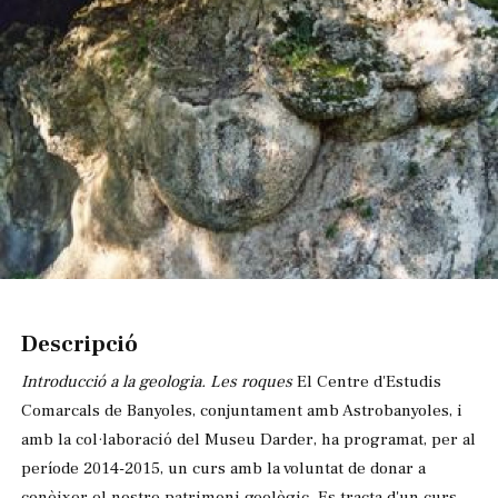
Diapositiva 1 de 1
Descripció
Introducció a la geologia. Les roques
El Centre d'Estudis
Comarcals de Banyoles, conjuntament amb Astrobanyoles, i
amb la col·laboració del Museu Darder, ha programat, per al
període 2014-2015, un curs amb la voluntat de donar a
conèixer el nostre patrimoni geològic. Es tracta d'un curs