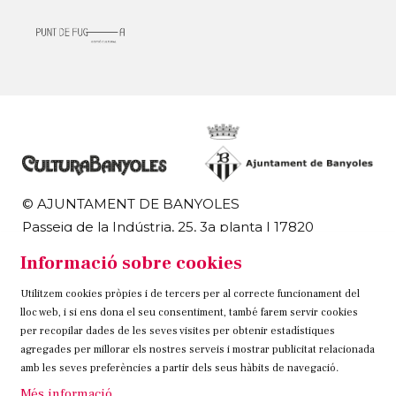
© AJUNTAMENT DE BANYOLES
Passeig de la Indústria, 25, 3a planta | 17820
Banyoles
Informació sobre cookies
972 58 18 48 | 972 57 00 50
Utilitzem cookies pròpies i de tercers per al correcte funcionament del
Sitemap
Avís Legal
Ús de Cookies
Contacteu
lloc web, i si ens dona el seu consentiment, també farem servir cookies
per recopilar dades de les seves visites per obtenir estadístiques
Link a instagram
Link a twitter
Link a facebook
agregades per millorar els nostres serveis i mostrar publicitat relacionada
amb les seves preferències a partir dels seus hàbits de navegació.
Més informació