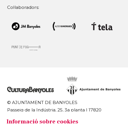
Col·laboradors:
© AJUNTAMENT DE BANYOLES
Passeig de la Indústria, 25, 3a planta | 17820
Banyoles
Informació sobre cookies
972 58 18 48 | 972 57 00 50