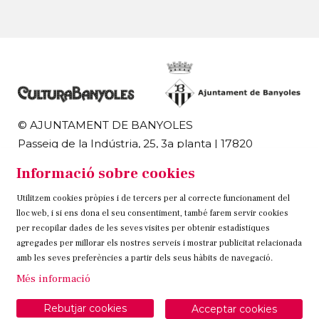
© AJUNTAMENT DE BANYOLES
Passeig de la Indústria, 25, 3a planta | 17820
Banyoles
Informació sobre cookies
972 58 18 48 | 972 57 00 50
Utilitzem cookies pròpies i de tercers per al correcte funcionament del
Sitemap
Avís Legal
Ús de Cookies
Contacteu
lloc web, i si ens dona el seu consentiment, també farem servir cookies
per recopilar dades de les seves visites per obtenir estadístiques
Link a instagram
Link a twitter
Link a facebook
agregades per millorar els nostres serveis i mostrar publicitat relacionada
amb les seves preferències a partir dels seus hàbits de navegació.
Més informació
Rebutjar cookies
Acceptar cookies