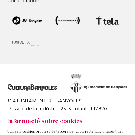
Col·laboradors:
© AJUNTAMENT DE BANYOLES
Passeig de la Indústria, 25, 3a planta | 17820
Banyoles
Informació sobre cookies
972 58 18 48 | 972 57 00 50
Utilitzem cookies pròpies i de tercers per al correcte funcionament del