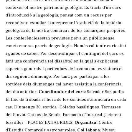
conèixer el nostre patrimoni geològic. Es tracta d’un curs
d’introducció a la geologia, pensat com un recurs per
reconèixer, estudiar i interpretar l´evolució de la història
geològica de la nostra comarca i de les comarques properes.
Les conferènciesestan previstes per a un públic sense
coneixements previs de geologia. Només cal tenir curiositat
i ganes de saber. Per desenvolupar el contingut del curs es
farà una conferència (el dissabte) en la qual s’explicaran
aspectes generals i particulars de la zona que es visitarà el
dia següent, diumenge. Per tant, per participar a les
sortides dels diumenges cal haver assistit a la conferència
del dia anterior.
Coordinador del curs:
Salvador Sarquella
El lloc de trobada i l’hora de les sortides s’anunciarà en cada
cas. Diumenge 30, sortida “Colades basàltiques. Terrasses
del Fluvià. Guixos de Beuda. Formació d´Incarcal: jaciment
fossilífer”. PLACES EXHAURIDES!
Organitza:
Centre
d’Estudis Comarcals Astrobanyoles.
Col·labora:
Museu