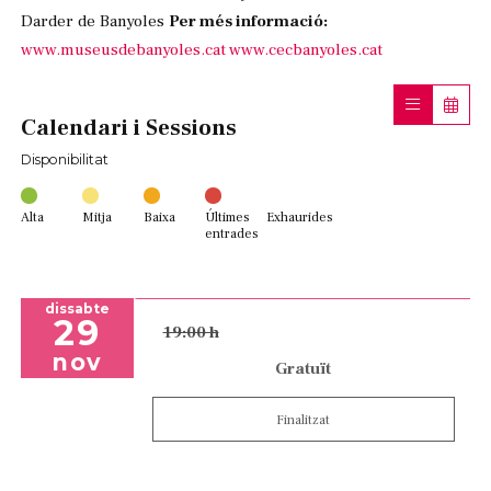
Darder de Banyoles
Per més informació:
www.museusdebanyoles.cat
www.cecbanyoles.cat
Calendari i Sessions
Disponibilitat
Alta
Mitja
Baixa
Últimes
Exhaurides
entrades
dissabte
29
19:00 h
nov
Gratuït
Finalitzat