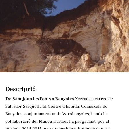
Diapositiva 1 de 1
Descripció
De Sant Joan les Fonts a Banyoles
Xerrada a càrrec de
Salvador Sarquella El Centre d’Estudis Comarcals de
Banyoles, conjuntament amb Astrobanyoles, i amb la
col·laboració del Museu Darder, ha programat, per al
periode 2014-2015, un curs amb la voluntat de donar a