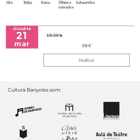
Alta
Mitja
Baixa
Últimes
Exhaurides
entrades
dissabte
21
10:30 h
mar
30 €
Finalitzat
Cultura Banyoles som: