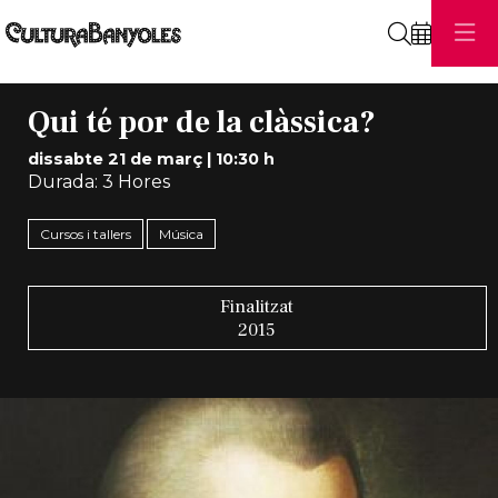
Cerca
Qui té por de la clàssica?
dissabte 21 de març
|
10:30 h
Durada:
3 Hores
Cursos i tallers
Música
Finalitzat
2015