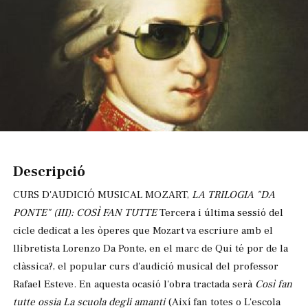
Diapositiva 1 de 1
Descripció
CURS D'AUDICIÓ MUSICAL MOZART,
LA TRILOGIA "DA
PONTE" (III): COSÌ FAN TUTTE
Tercera i última sessió del
cicle dedicat a les òperes que Mozart va escriure amb el
llibretista Lorenzo Da Ponte, en el marc de Qui té por de la
clàssica?, el popular curs d'audició musical del professor
Rafael Esteve. En aquesta ocasió l'obra tractada serà
Così fan
tutte ossia La scuola degli amanti
(Així fan totes o L'escola