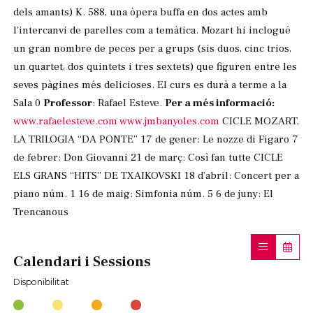
dels amants) K. 588, una òpera buffa en dos actes amb
l'intercanvi de parelles com a temàtica. Mozart hi inclogué
un gran nombre de peces per a grups (sis duos, cinc trios,
un quartet, dos quintets i tres sextets) que figuren entre les
seves pàgines més delicioses. El curs es durà a terme a la
Sala 0
Professor
: Rafael Esteve.
Per a més informació:
www.rafaelesteve.com
www.jmbanyoles.com
CICLE MOZART,
LA TRILOGIA “DA PONTE” 17 de gener: Le nozze di Figaro 7
de febrer: Don Giovanni 21 de març: Così fan tutte CICLE
ELS GRANS “HITS” DE TXAIKOVSKI 18 d’abril: Concert per a
piano núm. 1 16 de maig: Simfonia núm. 5 6 de juny: El
Trencanous
Calendari i Sessions
Disponibilitat