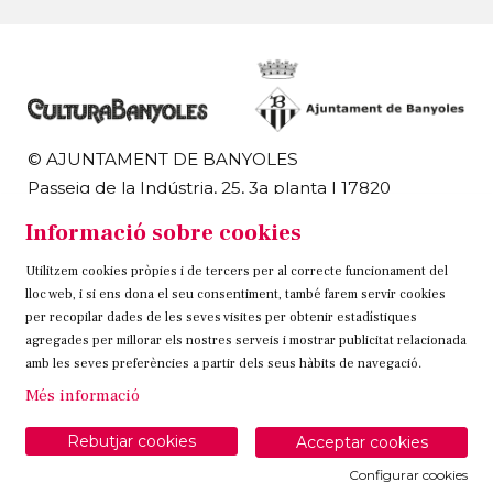
© AJUNTAMENT DE BANYOLES
Passeig de la Indústria, 25, 3a planta | 17820
Banyoles
Informació sobre cookies
972 58 18 48 | 972 57 00 50
Utilitzem cookies pròpies i de tercers per al correcte funcionament del
Sitemap
Avís Legal
Ús de Cookies
Contacteu
lloc web, i si ens dona el seu consentiment, també farem servir cookies
per recopilar dades de les seves visites per obtenir estadístiques
Link a instagram
Link a twitter
Link a facebook
agregades per millorar els nostres serveis i mostrar publicitat relacionada
amb les seves preferències a partir dels seus hàbits de navegació.
Més informació
Rebutjar cookies
Acceptar cookies
Configurar cookies