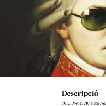
Diapositiva 1 de 1
Descripció
CURS D'AUDICIÓ MUSICAL 