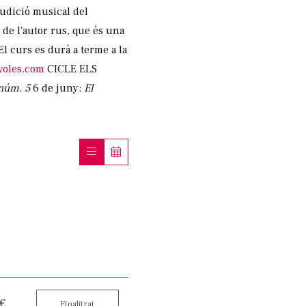
’audició musical del
4
de l'autor rus, que és una
l curs es durà a terme a la
oles.com
CICLE ELS
núm. 5
6 de juny:
El
 €
Finalitzat