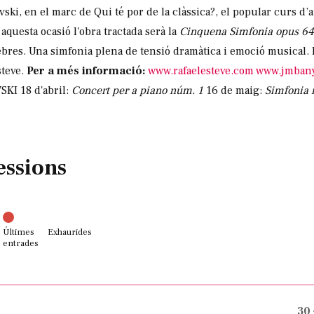
ovski, en el marc de Qui té por de la clàssica?, el popular curs d
aquesta ocasió l'obra tractada serà la
Cinquena Simfonia opus 6
ebres. Una simfonia plena de tensió dramàtica i emoció musical. E
steve.
Per a més informació:
www.rafaelesteve.com
www.jmbany
KI 18 d'abril:
Concert per a piano núm. 1
16 de maig:
Simfonia 
essions
Últimes
Exhaurides
entrades
30