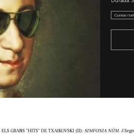
Durada:
3
Cursos i tal
ELS GRANS "HITS" DE TXAIKOVSKI (II):
SIMFONIA NÚM. 5
Segon