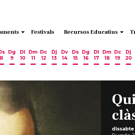
aments
Festivals
Recursos Educatius
T
Ds
Dg
Dl
Dm
Dc
Dj
Dv
Ds
Dg
Dl
Dm
Dc
Dj
8
9
10
11
12
13
14
15
16
17
18
19
20
ost
 d'agost
6 d'agost
endres 7 d'agost
Dissabte 8 d'agost
Diumenge 9 d'agost
Dilluns 10 d'agost
Dimarts 11 d'agost
Dimecres 12 d'agost
Dijous 13 d'agost
Divendres 14 d'agost
Dissabte 15 d'agost
Diumenge 16 d'ag
Dilluns 17 d'ag
Dimarts 18
Dimecr
Di
Qui
clà
dissabte