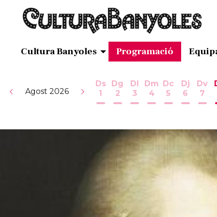
Cultura Banyoles
Programació
Equip
Ds
Dg
Dl
Dm
Dc
Dj
Dv
Agost 2026
1
2
3
4
5
6
7
Dissabte 1 d'agost
Diumenge 2 d'agost
Dilluns 3 d'agost
Dimarts 4 d'ag
Dimecres 5
Dijous 
Div