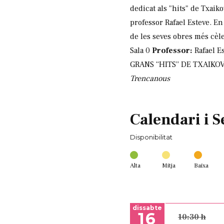
dedicat als "hits" de Txaik
professor Rafael Esteve. En 
de les seves obres més cèl
Sala 0
Professor:
Rafael E
GRANS “HITS” DE TXAIKOVS
Trencanous
Calendari i S
Disponibilitat
Alta
Mitja
Baixa
dissabte
16
10:30 h