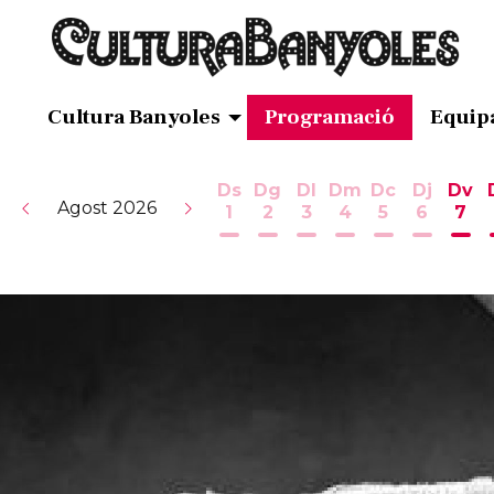
Cultura Banyoles
Programació
Equip
Ds
Dg
Dl
Dm
Dc
Dj
Dv
Agost 2026
1
2
3
4
5
6
7
Dissabte 1 d'agost
Diumenge 2 d'agost
Dilluns 3 d'agost
Dimarts 4 d'ag
Dimecres 5
Dijous 
Div