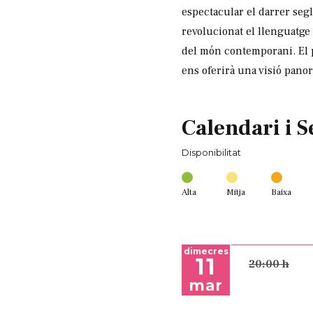
espectacular el darrer s
revolucionat el llenguatge
del món contemporani. El pr
ens oferirà una visió panor
Calendari i S
Disponibilitat
Alta
Mitja
Baixa
dimecres
11
20:00 h
mar