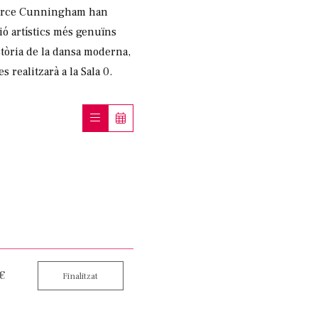
 Merce Cunningham han
ió artístics més genuïns
stòria de la dansa moderna,
s realitzarà a la Sala 0.
 €
Finalitzat