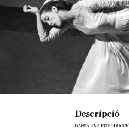
Diapositiva 1 de 1
Descripció
DANSA UNA INTRODUCCIÓ A