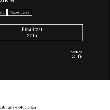
,5 Hores
lers
Teatre i dansa
Finalitzat
2015
Compartir
it una evolució tan