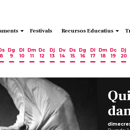
aments
Festivals
Recursos Educatius
T
Ds
Dg
Dl
Dm
Dc
Dj
Dv
Ds
Dg
Dl
Dm
Dc
Dj
8
9
10
11
12
13
14
15
16
17
18
19
20
ost
 d'agost
6 d'agost
endres 7 d'agost
Dissabte 8 d'agost
Diumenge 9 d'agost
Dilluns 10 d'agost
Dimarts 11 d'agost
Dimecres 12 d'agost
Dijous 13 d'agost
Divendres 14 d'agost
Dissabte 15 d'agost
Diumenge 16 d'ag
Dilluns 17 d'ag
Dimarts 18
Dimecr
Di
Qui
dan
dimecres