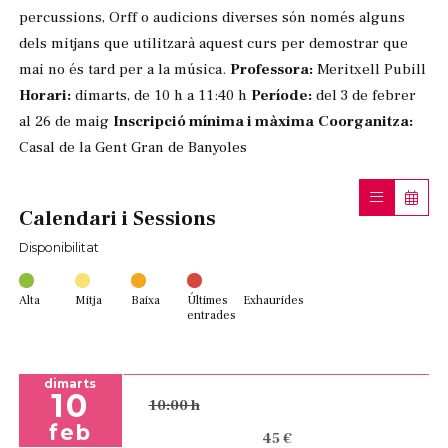
percussions, Orff o audicions diverses són només alguns
dels mitjans que utilitzarà aquest curs per demostrar que
mai no és tard per a la música.
Professora:
Meritxell Pubill
Horari:
dimarts, de 10 h a 11:40 h
Període:
del 3 de febrer
al 26 de maig
Inscripció mínima i màxima
Coorganitza:
Casal de la Gent Gran de Banyoles
Calendari i Sessions
Disponibilitat
Alta
Mitja
Baixa
Últimes
Exhaurides
entrades
dimarts
10
10:00 h
feb
45 €