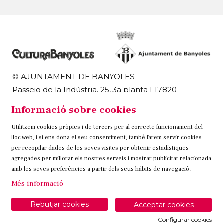
© AJUNTAMENT DE BANYOLES
Passeig de la Indústria, 25, 3a planta | 17820
Banyoles
Informació sobre cookies
972 58 18 48 | 972 57 00 50
Utilitzem cookies pròpies i de tercers per al correcte funcionament del
Sitemap
Avís Legal
Ús de Cookies
Contacteu
lloc web, i si ens dona el seu consentiment, també farem servir cookies
per recopilar dades de les seves visites per obtenir estadístiques
Link a instagram
Link a twitter
Link a facebook
agregades per millorar els nostres serveis i mostrar publicitat relacionada
amb les seves preferències a partir dels seus hàbits de navegació.
Més informació
Rebutjar cookies
Acceptar cookies
Configurar cookies