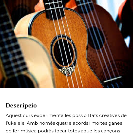
Diapositiva 1 de 1
Descripció
Aquest curs experimenta les possibilitats creatives de
l’ukelele. Amb només quatre acords i moltes ganes
de fer música podràs tocar totes aquelles cançons