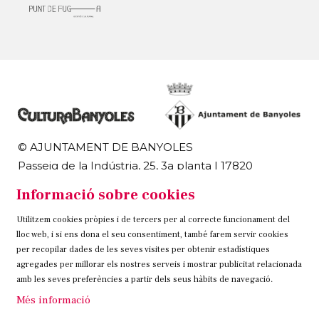
© AJUNTAMENT DE BANYOLES
Passeig de la Indústria, 25, 3a planta | 17820
Banyoles
Informació sobre cookies
972 58 18 48 | 972 57 00 50
Utilitzem cookies pròpies i de tercers per al correcte funcionament del
Sitemap
Avís Legal
Ús de Cookies
Contacteu
lloc web, i si ens dona el seu consentiment, també farem servir cookies
per recopilar dades de les seves visites per obtenir estadístiques
Link a instagram
Link a twitter
Link a facebook
agregades per millorar els nostres serveis i mostrar publicitat relacionada
amb les seves preferències a partir dels seus hàbits de navegació.
Més informació