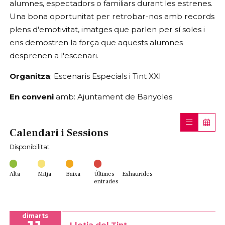
alumnes, espectadors o familiars durant les estrenes.
Una bona oportunitat per retrobar-nos amb records
plens d'emotivitat, imatges que parlen per sí soles i
ens demostren la força que aquests alumnes
desprenen a l'escenari.
Organitza
; Escenaris Especials i Tint XXI
En conveni
amb: Ajuntament de Banyoles
Calendari i Sessions
Disponibilitat
Alta
Mitja
Baixa
Últimes
Exhaurides
entrades
dimarts
Llotja del Tint