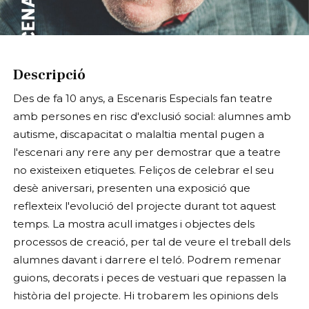
Diapositiva 1 de 1
Descripció
Des de fa 10 anys, a Escenaris Especials fan teatre
amb persones en risc d'exclusió social: alumnes amb
autisme, discapacitat o malaltia mental pugen a
l'escenari any rere any per demostrar que a teatre
no existeixen etiquetes. Feliços de celebrar el seu
desè aniversari, presenten una exposició que
reflexteix l'evolució del projecte durant tot aquest
temps. La mostra acull imatges i objectes dels
processos de creació, per tal de veure el treball dels
alumnes davant i darrere el teló. Podrem remenar
guions, decorats i peces de vestuari que repassen la
història del projecte. Hi trobarem les opinions dels