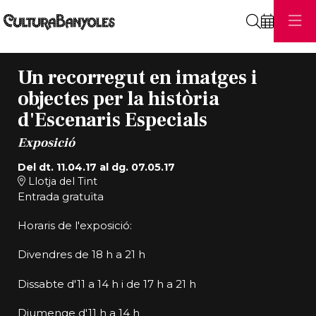
Cerca
Un recorregut en imatges i
objectes per la història
d'Escenaris Especials
Exposició
Del dt. 11.04.17
al dg. 07.05.17
Llotja del Tint
Entrada gratuïta
Horaris de l'exposició:
Divendres de 18 h a 21 h
Dissabte d'11 a 14 h i de 17 h a 21 h
Diumenge d'11 h a 14 h