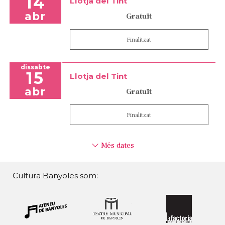
14
Llotja del Tint
abr
Gratuït
Finalitzat
dissabte
15
Llotja del Tint
abr
Gratuït
Finalitzat
Més dates
Cultura Banyoles som: