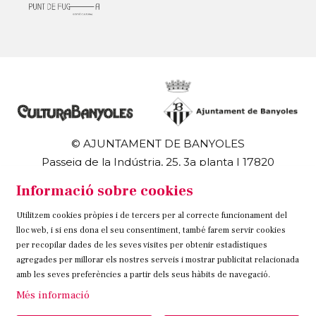
© AJUNTAMENT DE BANYOLES
Passeig de la Indústria, 25, 3a planta | 17820
Banyoles
Informació sobre cookies
972 58 18 48 | 972 57 00 50
Utilitzem cookies pròpies i de tercers per al correcte funcionament del
Sitemap
Avís Legal
Ús de Cookies
Contacteu
lloc web, i si ens dona el seu consentiment, també farem servir cookies
per recopilar dades de les seves visites per obtenir estadístiques
Link a instagram
Link a twitter
Link a facebook
agregades per millorar els nostres serveis i mostrar publicitat relacionada
amb les seves preferències a partir dels seus hàbits de navegació.
Més informació