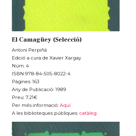
El Camagüey (Selecció)
Antoni Perpiñà
Edició a cura de Xavier Xargay
Núm. 4
ISBN:978-84-505-8022-4
Pàgines: 163
Any de Publicació: 1989
Preu: 7.21€
Per més informació:
Aquí
A les biblioteques públiques:
catàleg