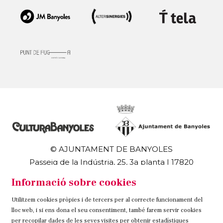
© AJUNTAMENT DE BANYOLES
Passeig de la Indústria, 25, 3a planta | 17820
Banyoles
Informació sobre cookies
972 58 18 48 | 972 57 00 50
Utilitzem cookies pròpies i de tercers per al correcte funcionament del
Sitemap
Avís Legal
Ús de Cookies
Contacteu
lloc web, i si ens dona el seu consentiment, també farem servir cookies
per recopilar dades de les seves visites per obtenir estadístiques